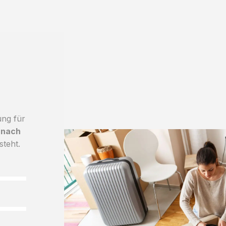
ung für
 nach
steht.