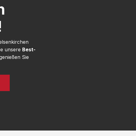
h
!
elsenkirchen
ie unsere
Best-
genießen Sie
N