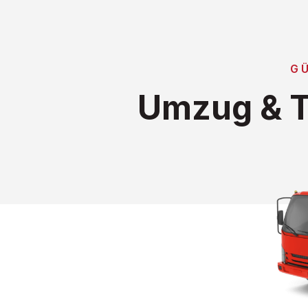
G
Umzug & T