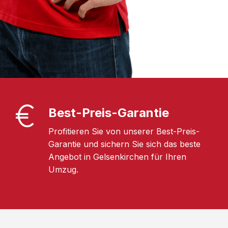
Best-Preis-Garantie
Profitieren Sie von unserer Best-Preis-
Garantie und sichern Sie sich das beste
Angebot in Gelsenkirchen für Ihren
Umzug.