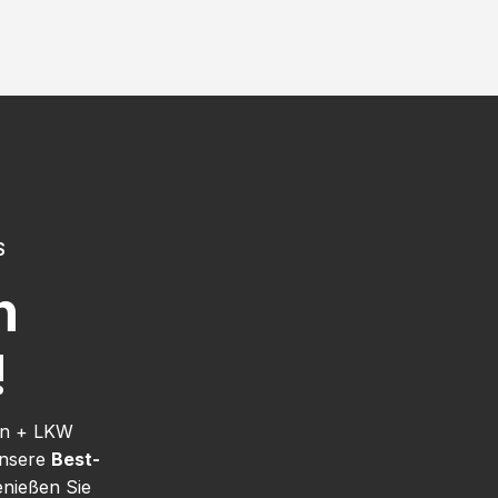
S
h
!
nn + LKW
unsere
Best-
enießen Sie