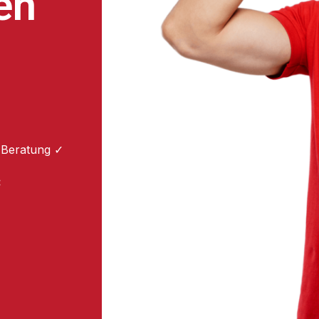
en
 Beratung ✓
: