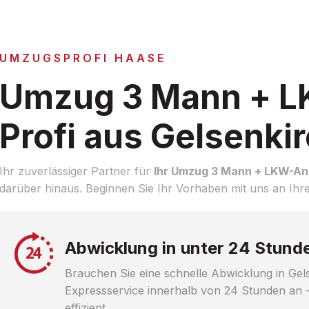
UMZUGSPROFI HAASE
Umzug 3 Mann + 
Profi aus Gelsenki
Ihr zuverlässiger Partner für
Ihr Umzug 3 Mann + LKW-Anl
darüber hinaus. Beginnen Sie Ihr Vorhaben mit uns an Ihre
Abwicklung in unter 24 Stund
Brauchen Sie eine schnelle Abwicklung in Gel
Expressservice innerhalb von 24 Stunden an -
effizient.