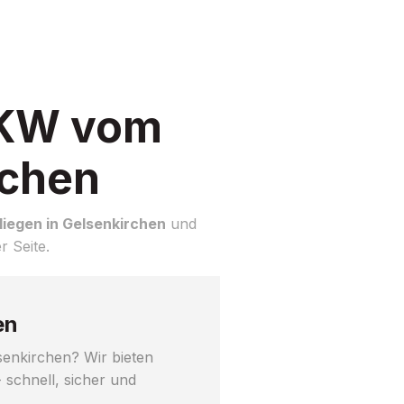
LKW vom
rchen
iegen in Gelsenkirchen
und
r Seite.
en
senkirchen? Wir bieten
 schnell, sicher und