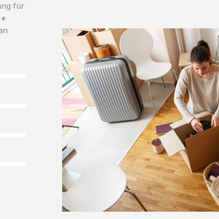
ung für
 +
 an