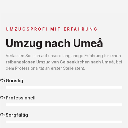
UMZUGSPROFI MIT ERFAHRUNG
Umzug nach Umeå
Verlassen Sie sich auf unsere langjährige Erfahrung für einen
reibungslosen Umzug von Gelsenkirchen nach Umeå
, bei
dem Professionalität an erster Stelle steht.
0%
Günstig
0%
Professionell
0%
Sorgfältig