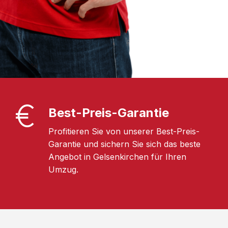
Best-Preis-Garantie
Profitieren Sie von unserer Best-Preis-
Garantie und sichern Sie sich das beste
Angebot in Gelsenkirchen für Ihren
Umzug.