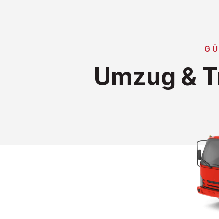
GÜ
Umzug & T