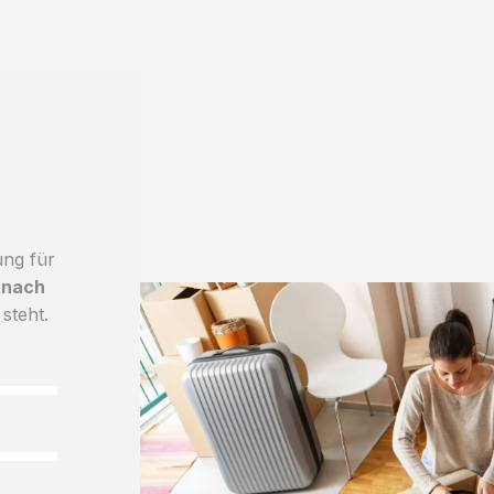
ung für
 nach
 steht.