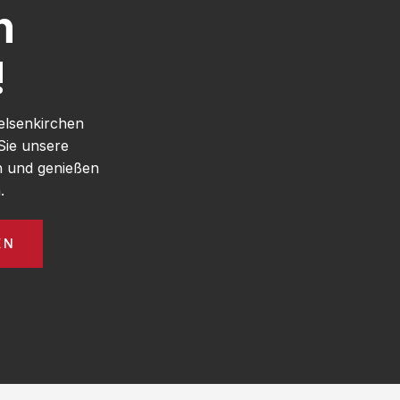
h
!
elsenkirchen
Sie unsere
n und genießen
.
EN