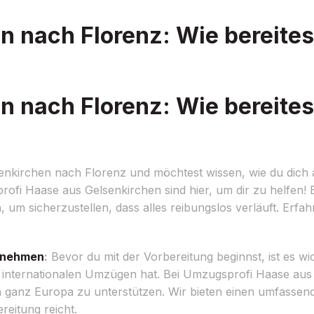
 nach Florenz: Wie bereites
 nach Florenz: Wie bereites
nkirchen nach Florenz und möchtest wissen, wie du dich 
ofi Haase aus Gelsenkirchen sind hier, um dir zu helfen! 
 um sicherzustellen, dass alles reibungslos verläuft. Erfahr
rnehmen
:
Bevor du mit der Vorbereitung beginnst, ist es wic
internationalen Umzügen hat. Bei Umzugsprofi Haase aus 
in ganz Europa zu unterstützen. Wir bieten einen umfasse
eitung reicht.