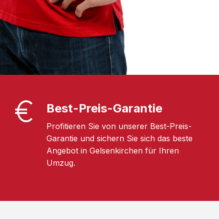
Best-Preis-Garantie
Profitieren Sie von unserer Best-Preis-
Garantie und sichern Sie sich das beste
Angebot in Gelsenkirchen für Ihren
Umzug.