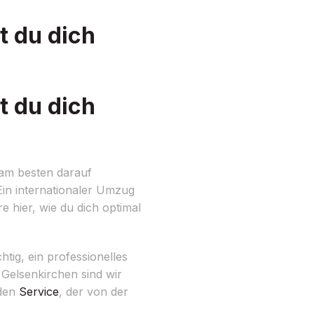
t du dich
t du dich
am besten darauf
Ein internationaler Umzug
e hier, wie du dich optimal
htig, ein professionelles
Gelsenkirchen sind wir
nden
Service
, der von der