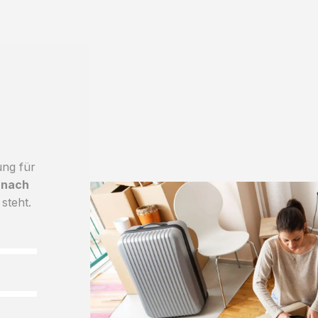
ung für
 nach
 steht.