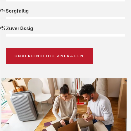
0%
Sorgfältig
0%
Zuverlässig
UNVERBINDLICH ANFRAGEN