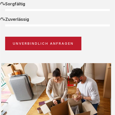
0%
Sorgfältig
0%
Zuverlässig
UNVERBINDLICH ANFRAGEN