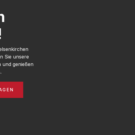
h
!
elsenkirchen
n Sie unsere
n und genießen
.
AGEN