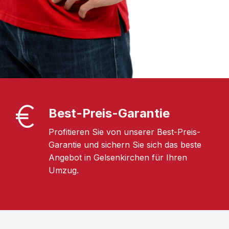
Best-Preis-Garantie
Profitieren Sie von unserer Best-Preis-
Garantie und sichern Sie sich das beste
Angebot in Gelsenkirchen für Ihren
Umzug.