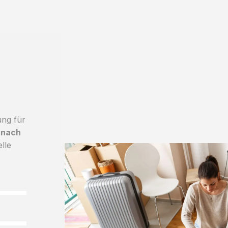
ung für
 nach
lle