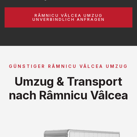
RÂMNICU VÂLCEA UMZUG
UNVERBINDLICH ANFRAGEN
GÜNSTIGER RÂMNICU VÂLCEA UMZUG
Umzug & Transport
nach Râmnicu Vâlcea