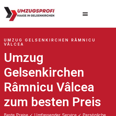
UMZUG GELSENKIRCHEN RÂMNICU
VÂLCEA
Umzug
Gelsenkirchen
Râmnicu Vâlcea
zum besten Preis
Beste Preise ✓ Umfassender Service ✓ Persönliche