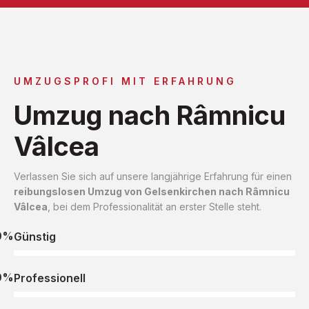
UMZUGSPROFI MIT ERFAHRUNG
Umzug nach Râmnicu
Vâlcea
Verlassen Sie sich auf unsere langjährige Erfahrung für einen
reibungslosen Umzug von Gelsenkirchen nach Râmnicu
Vâlcea
, bei dem Professionalität an erster Stelle steht.
0%
Günstig
0%
Professionell