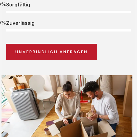
0%
Sorgfältig
0%
Zuverlässig
UNVERBINDLICH ANFRAGEN