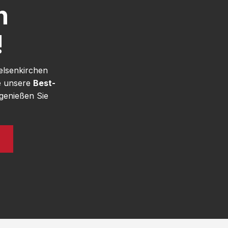
h
!
elsenkirchen
e unsere
Best-
genießen Sie