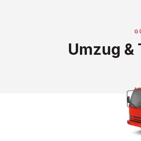
G
Umzug & T