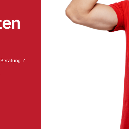
ten
 Beratung ✓
: