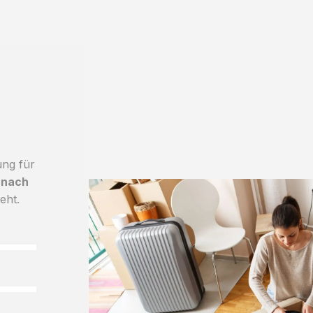
ung für
 nach
eht.