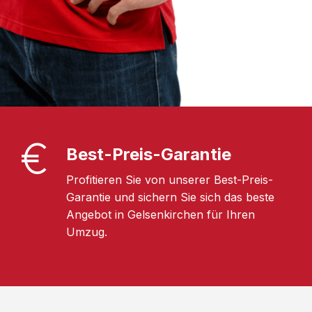
Best-Preis-Garantie
Profitieren Sie von unserer Best-Preis-
Garantie und sichern Sie sich das beste
Angebot in Gelsenkirchen für Ihren
Umzug.