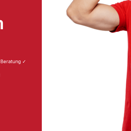
m
 Beratung ✓
: