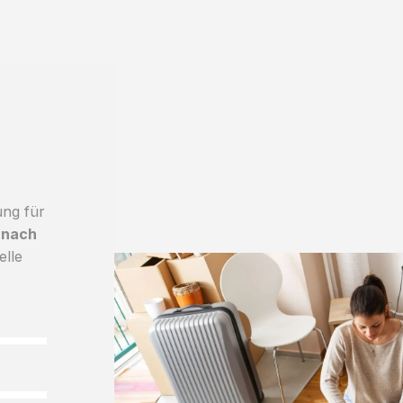
ung für
 nach
elle