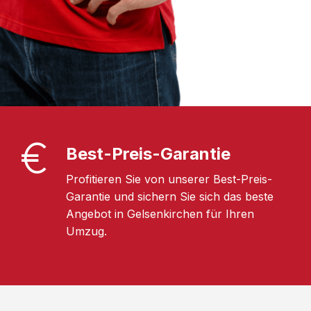
Best-Preis-Garantie
Profitieren Sie von unserer Best-Preis-
Garantie und sichern Sie sich das beste
Angebot in Gelsenkirchen für Ihren
Umzug.