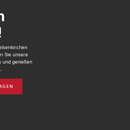
h
!
elsenkirchen
n Sie unsere
n und genießen
.
AGEN