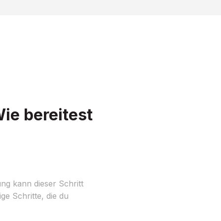
e bereitest
g kann dieser Schritt
ge Schritte, die du