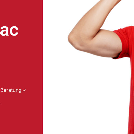
ac
 Beratung ✓
: