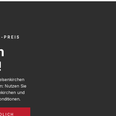
-PREIS
h
!
elsenkirchen
n: Nutzen Sie
nkirchen und
nditionen.
DLICH