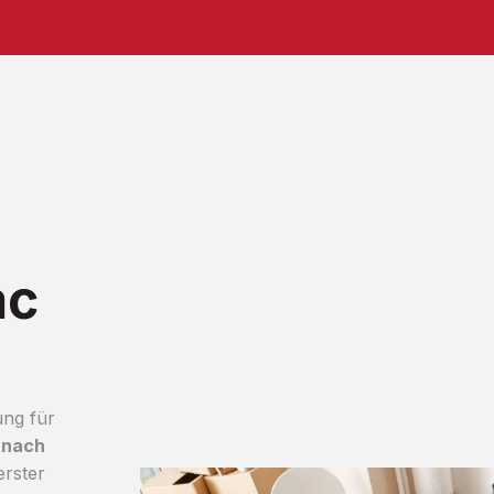
ac
ung für
 nach
erster