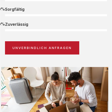
0%
Sorgfältig
0%
Zuverlässig
UNVERBINDLICH ANFRAGEN