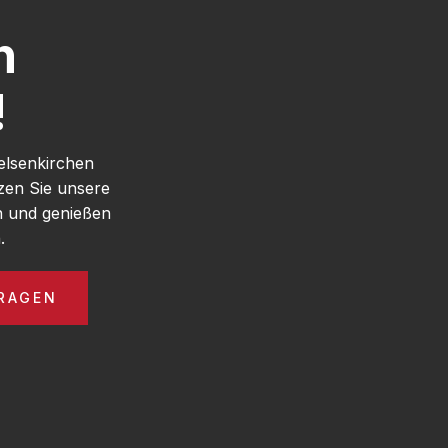
h
!
elsenkirchen
zen Sie unsere
n und genießen
.
RAGEN