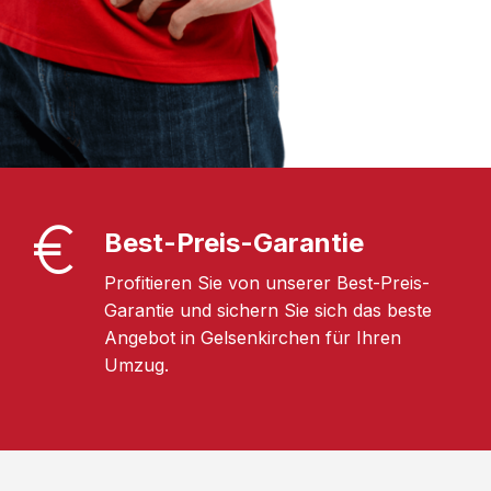
Best-Preis-Garantie
Profitieren Sie von unserer Best-Preis-
Garantie und sichern Sie sich das beste
Angebot in Gelsenkirchen für Ihren
Umzug.