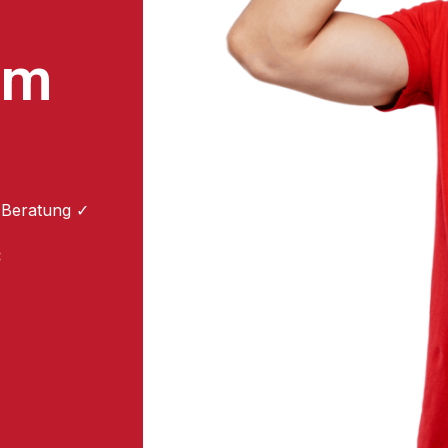
um
 Beratung ✓
: