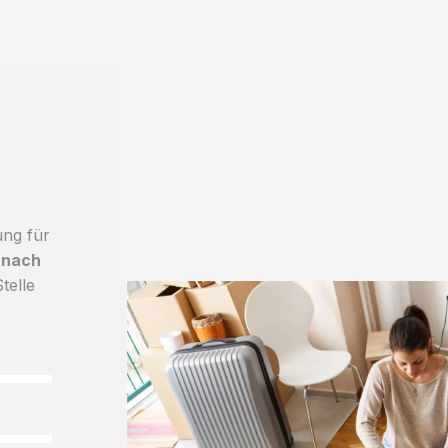
ung für
 nach
telle