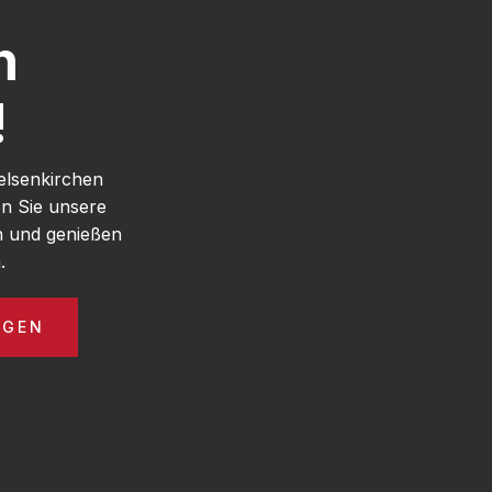
h
!
elsenkirchen
n Sie unsere
n und genießen
.
AGEN