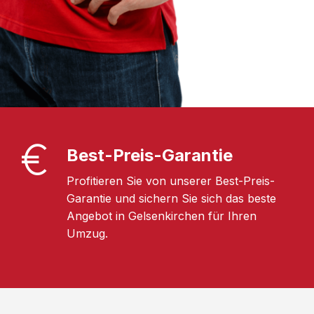
Best-Preis-Garantie
Profitieren Sie von unserer Best-Preis-
Garantie und sichern Sie sich das beste
Angebot in Gelsenkirchen für Ihren
Umzug.