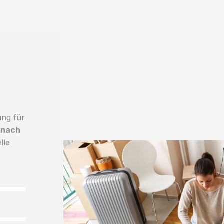
ung für
 nach
lle