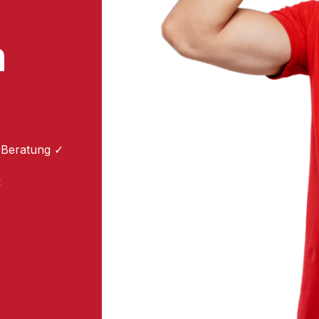
m
 Beratung ✓
: