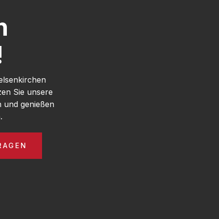
h
!
elsenkirchen
zen Sie unsere
n und genießen
.
RAGEN