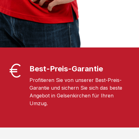
Best-Preis-Garantie
Profitieren Sie von unserer Best-Preis-
Garantie und sichern Sie sich das beste
Angebot in Gelsenkirchen für Ihren
Umzug.