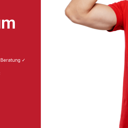
um
 Beratung ✓
: