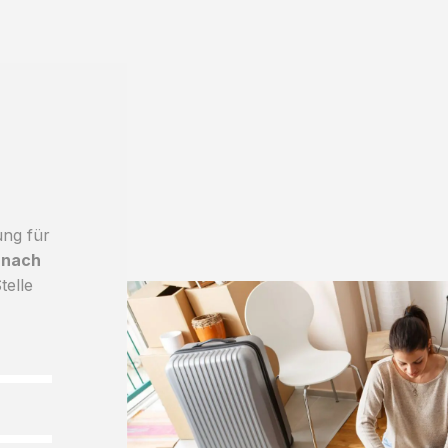
ung für
 nach
telle