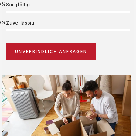
0%
Sorgfältig
0%
Zuverlässig
UNVERBINDLICH ANFRAGEN