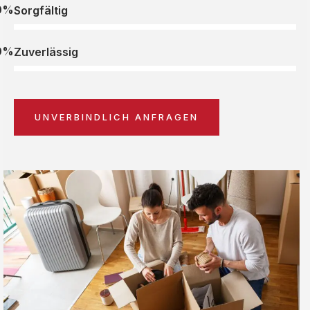
0%
Sorgfältig
0%
Zuverlässig
UNVERBINDLICH ANFRAGEN