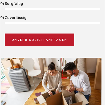
0%
Sorgfältig
0%
Zuverlässig
UNVERBINDLICH ANFRAGEN